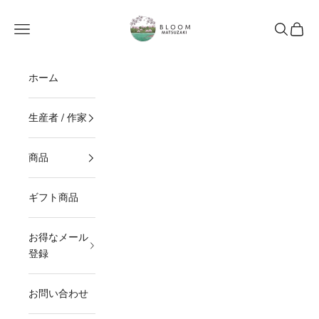
コンテンツへスキップ
BLOOM MATSUZAKI
メニュー
検索
カート
ホーム
生産者 / 作家
商品
ギフト商品
お得なメール
登録
お問い合わせ