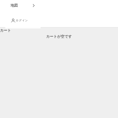
地図
ログイン
ペットと共にある暮らし
カート
松崎町の豊かな自然と素材を活かしたペット用品を集めました。
カートが空です
大切な家族であるペットにも、安心できる素材の食事やアイテム
を選んであげたい。伊豆・松崎から、人と動物が共に過ごす温か
な暮らしに彩りを添えるコレクションです。ペットの健康と幸せ
を第一に考えた、こだわりの品々をご紹介します。