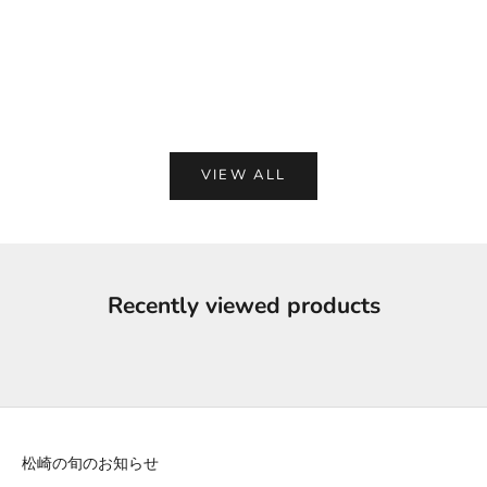
カートに追加
カートに追加
いいら！ 鹿レバージャーキー 30g
いいら！ 鹿肉チ
セール価格
セ
¥500
¥50
VIEW ALL
Recently viewed products
松崎の旬のお知らせ